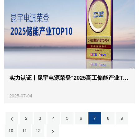
实力认证丨昆宇电源荣登“2025高工储能产业TOP10”
2025-07-04
<
2
3
4
5
6
7
8
9
>
10
11
12