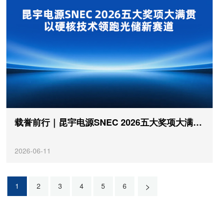
载誉前行｜昆宇电源SNEC 2026五大奖项大满贯，以硬核技术领跑光储新赛道
2026-06-11
>
1
2
3
4
5
6